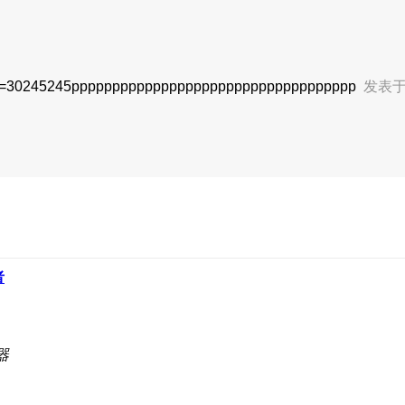
d&tid=30245245ppppppppppppppppppppppppppppppppppp
发表于 
者
器