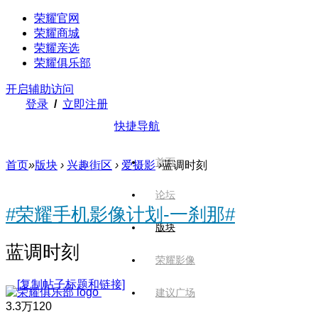
荣耀官网
荣耀商城
荣耀亲选
荣耀俱乐部
开启辅助访问
登录
/
立即注册
快捷导航
首页
首页
»
版块
›
兴趣街区
›
爱摄影
›
蓝调时刻
论坛
#荣耀手机影像计划-一刹那#
版块
蓝调时刻
荣耀影像
[复制帖子标题和链接]
建议广场
3.3万
120