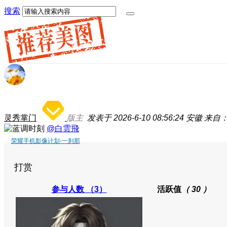
搜索
灵秀掌门
版主
发表于 2026-6-10 08:56:24
安徽
来自：荣
@白雲飛
荣耀手机影像计划-一刹那
打赏
参与人数
（3）
活跃值
（ 30 ）