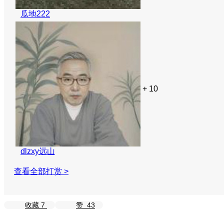
瓜地222
+ 10
dlzxy远山
查看全部打赏 >
收藏
7
赞
43