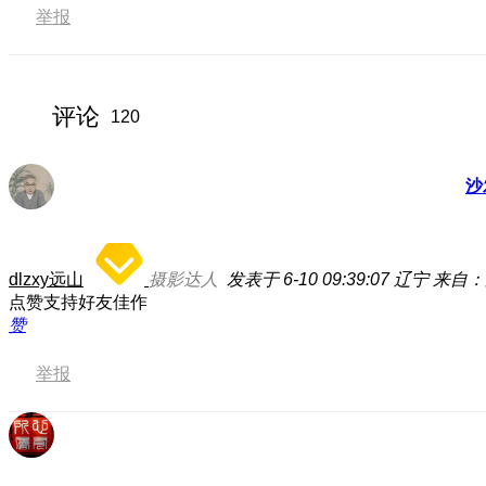
举报
评论
120
沙
dlzxy远山
摄影达人
发表于 6-10 09:39:07
辽宁
来自：荣
点赞支持好友佳作
赞
举报