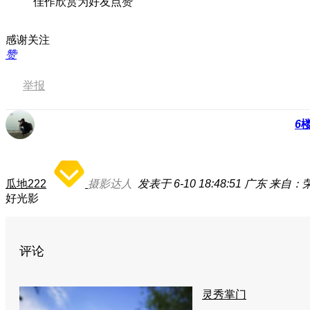
佳作欣赏为好友点赞
感谢关注
赞
举报
6
瓜地222
摄影达人
发表于 6-10 18:48:51
广东
来自：荣耀
好光影
评论
灵秀掌门