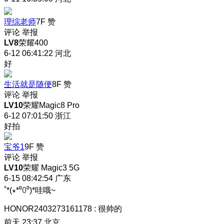
理综老师
7F
赞
评论
举报
LV8
荣耀400
6-12 06:41:22
河北
好
生活就是随便
8F
赞
评论
举报
LV10
荣耀Magic8 Pro
6-12 07:01:50
浙江
好拍
宝爷1
9F
赞
评论
举报
LV10
荣耀 Magic3 5G
6-15 08:42:54
广东
˚*(∗*⁰꒨⁰)*哇哦~
HONOR2403273161178
:
很帅的
前天 23:37
北京