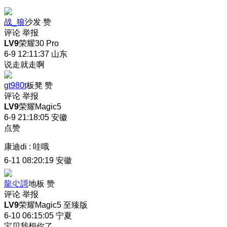
战_狼
沙发
赞
评论
举报
LV9
荣耀30 Pro
6-9 12:11:37
山东
说走就走啊
gt980t
板凳
赞
评论
举报
LV9
荣耀Magic5
6-9 21:18:05
安徽
点赞
康迪di
:
哇哦
6-11 08:20:19
安徽
龍尐謌
地板
赞
评论
举报
LV9
荣耀Magic5 至臻版
6-10 06:15:05
宁夏
宝贝我想你了