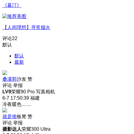
《暮汀》
【人间理想】寻常烟火
评论
22
默认
默认
最新
桑溪郭
沙发
赞
评论
举报
LV9
荣耀90 Pro 写真相机
6-7 17:50:39
福建
冷夜暖色……
就是侬
板凳
赞
评论
举报
摄影达人
荣耀300 Ultra