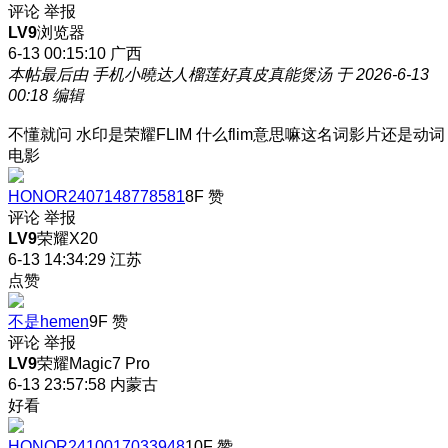
评论
举报
LV9
浏览器
6-13 00:15:10
广西
本帖最后由 手机小曉达人榴莲好真皮真能煲汤 于 2026-6-13
00:18 编辑
不懂就问 水印是荣耀FLIM 什么flim意思嘛这名词影片还是动词
电影
HONOR2407148778581
8F
赞
评论
举报
LV9
荣耀X20
6-13 14:34:29
江苏
点赞
不是hemen
9F
赞
评论
举报
LV9
荣耀Magic7 Pro
6-13 23:57:58
内蒙古
好看
HONOR2410017033948
10F
赞