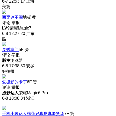
6-7 22:53:17
上海
美赞
西歪达不溜
地板
赞
评论
举报
LV9
荣耀Magic7
6-8 12:27:20
广东
酷
灵秀掌门
5F
赞
评论
举报
版主
浏览器
6-8 17:38:30
安徽
好拍摄
爱摄影的卡丁
6F
赞
评论
举报
摄影达人
荣耀Magic6 Pro
6-8 18:08:34
浙江
手机小曉达人榴莲好真皮真能煲汤
7F
赞