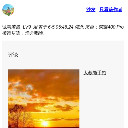
沙发
只看该作者
诚善若愚
LV9
发表于 6-5 05:46:24
湖北
来自：荣耀400 Pro
橙霞尽染，渔舟唱晚
评论
大叔随手拍