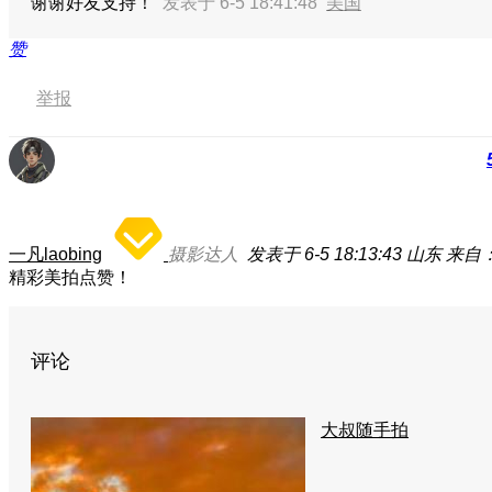
谢谢好友支持！
发表于 6-5 18:41:48
美国
赞
举报
一凡laobing
摄影达人
发表于 6-5 18:13:43
山东
来自：
精彩美拍点赞！
评论
大叔随手拍