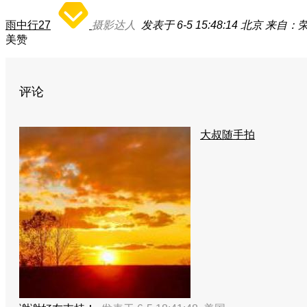
雨中行27
摄影达人
发表于 6-5 15:48:14
北京
来自：荣耀
美赞
评论
大叔随手拍