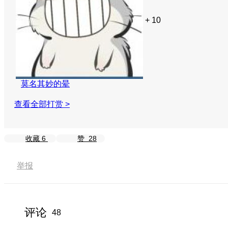
+ 10
莫名其妙的晕
查看全部打赏 >
收藏
6
赞
28
举报
评论
48