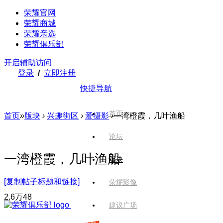
荣耀官网
荣耀商城
荣耀亲选
荣耀俱乐部
开启辅助访问
登录
/
立即注册
快捷导航
首页
首页
»
版块
›
兴趣街区
›
爱摄影
›
一湾橙霞，几叶渔船
论坛
一湾橙霞，几叶渔船
版块
[复制帖子标题和链接]
荣耀影像
2.6万
48
建议广场