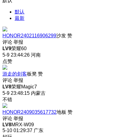
默认
默认
最新
HONOR2402116906299
沙发
赞
评论
举报
LV9
荣耀60
5-9 23:44:26
河南
点赞
游走的剑客
板凳
赞
评论
举报
LV8
荣耀Magic7
5-9 23:48:15
内蒙古
不错
HONOR2409035617732
地板
赞
评论
举报
LV8
MRX-W09
5-10 01:29:37
广东
好玩