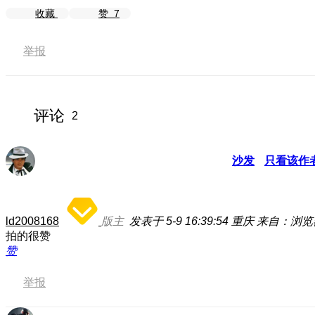
收藏
赞
7
举报
评论
2
沙发
只看该作
ld2008168
版主
发表于 5-9 16:39:54
重庆
来自：浏览
拍的很赞
赞
举报