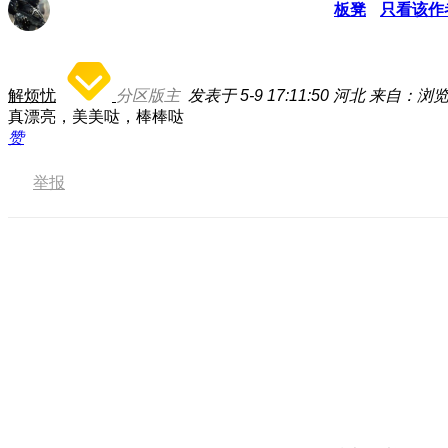
板凳
只看该作
解烦忧
分区版主
发表于 5-9 17:11:50
河北
来自：浏
真漂亮，美美哒，棒棒哒
赞
举报