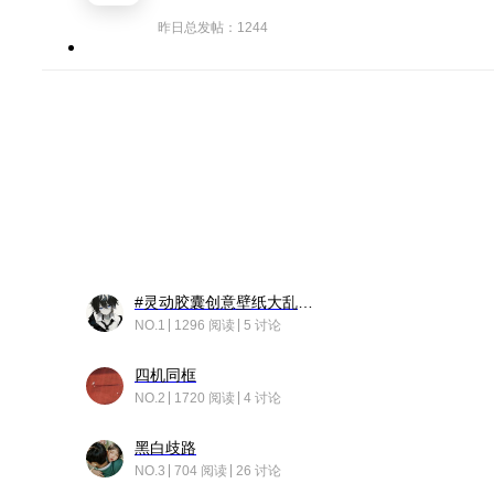
昨日总发帖：1244
#灵动胶囊创意壁纸大乱斗#脑洞不限形式，灵感不分边界，体验追赛的快乐！
NO.1
1296 阅读
5 讨论
四机同框
NO.2
1720 阅读
4 讨论
黑白歧路
NO.3
704 阅读
26 讨论