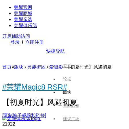
荣耀官网
荣耀商城
荣耀亲选
荣耀俱乐部
开启辅助访问
登录
/
立即注册
快捷导航
首页
首页
»
版块
›
兴趣街区
›
爱摄影
›
【初夏时光】风遇初夏
论坛
#荣耀Magic8 RSR#
版块
【初夏时光】风遇初夏
荣耀影像
[复制帖子标题和链接]
建议广场
2192
2