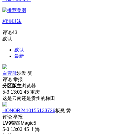
相濡以沫
评论
43
默认
默认
最新
白雲飛
沙发
赞
评论
举报
分区版主
浏览器
5-3 13:01:45
重庆
这是云南还是贵州的梯田
HONOR2410155133726
板凳
赞
评论
举报
LV9
荣耀Magic5
5-3 13:03:45
上海