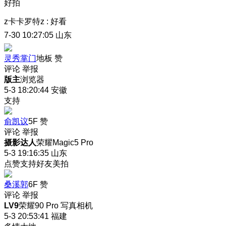
好拍
z卡卡罗特z
:
好看
7-30 10:27:05
山东
灵秀掌门
地板
赞
评论
举报
版主
浏览器
5-3 18:20:44
安徽
支持
俞凯议
5F
赞
评论
举报
摄影达人
荣耀Magic5 Pro
5-3 19:16:35
山东
点赞支持好友美拍
桑溪郭
6F
赞
评论
举报
LV9
荣耀90 Pro 写真相机
5-3 20:53:41
福建