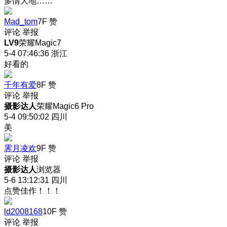
多情大地……
Mad_tom
7F
赞
评论
举报
LV9
荣耀Magic7
5-4 07:46:36
浙江
好看的
千年有爱
8F
赞
评论
举报
摄影达人
荣耀Magic6 Pro
5-4 09:50:02
四川
美
霁月凌欢
9F
赞
评论
举报
摄影达人
浏览器
5-6 13:12:31
四川
点赞佳作！！！
ld2008168
10F
赞
评论
举报