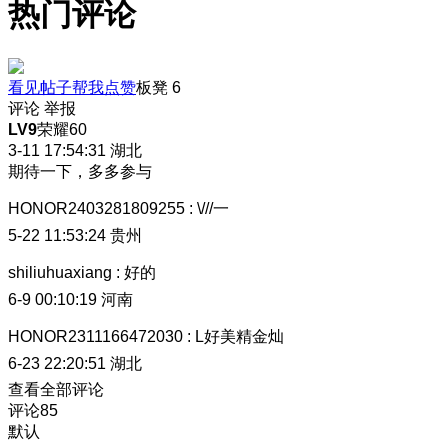
热门评论
看见帖子帮我点赞
板凳
6
评论
举报
LV9
荣耀60
3-11 17:54:31
湖北
期待一下，多多参与
HONOR2403281809255
:
\///一
5-22 11:53:24
贵州
shiliuhuaxiang
:
好的
6-9 00:10:19
河南
HONOR2311166472030
:
L好美精金灿
6-23 22:20:51
湖北
查看全部评论
评论
85
默认