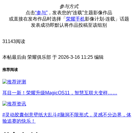
参与方式
点击
“
参与
”
，发表您的“连载”主题影像作品
或直接在发布作品时选择「
荣耀手机
影像计划-连载」话题
发表成功即默认将作品投稿至该组别
31143阅读
本帖最后由 荣耀俱乐部 于 2026-3-16 11:25 编辑
推荐阅读
耳目一新！荣耀升级MagicOS11，智慧互联大变样……
#灵动胶囊创意壁纸大乱斗#脑洞不限形式，灵感不分边界，体
验追赛的快乐！