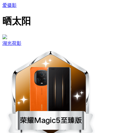
爱摄影
晒太阳
湖光荷影