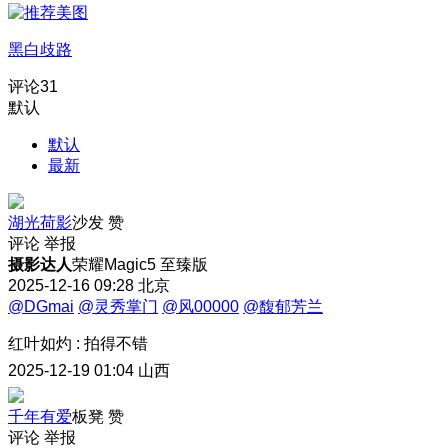
黑白歧路
评论
31
默认
默认
最新
湖光荷影
沙发
赞
评论
举报
摄影达人
荣耀Magic5 至臻版
2025-12-16 09:28
北京
@DGmai
@灵秀掌门
@风00000
@馥郁芳兰
红叶如灼
:
拍得不错
2025-12-19 01:04
山西
千年有爱
板凳
赞
评论
举报