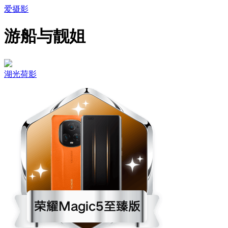
爱摄影
游船与靓姐
湖光荷影