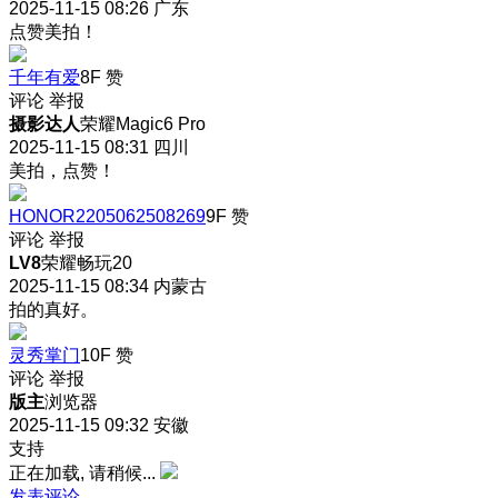
2025-11-15 08:26
广东
点赞美拍！
千年有爱
8F
赞
评论
举报
摄影达人
荣耀Magic6 Pro
2025-11-15 08:31
四川
美拍，点赞！
HONOR2205062508269
9F
赞
评论
举报
LV8
荣耀畅玩20
2025-11-15 08:34
内蒙古
拍的真好。
灵秀掌门
10F
赞
评论
举报
版主
浏览器
2025-11-15 09:32
安徽
支持
正在加载, 请稍候...
发表评论…