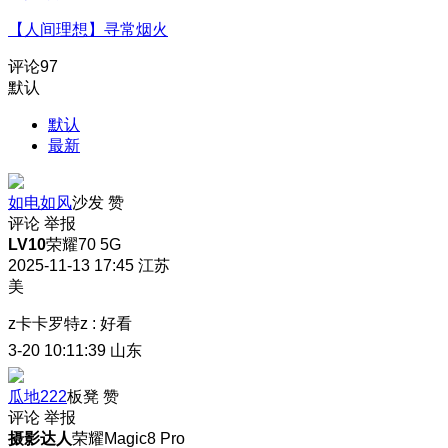
【人间理想】寻常烟火
评论
97
默认
默认
最新
如电如风
沙发
赞
评论
举报
LV10
荣耀70 5G
2025-11-13 17:45
江苏
美
z卡卡罗特z
:
好看
3-20 10:11:39
山东
瓜地222
板凳
赞
评论
举报
摄影达人
荣耀Magic8 Pro