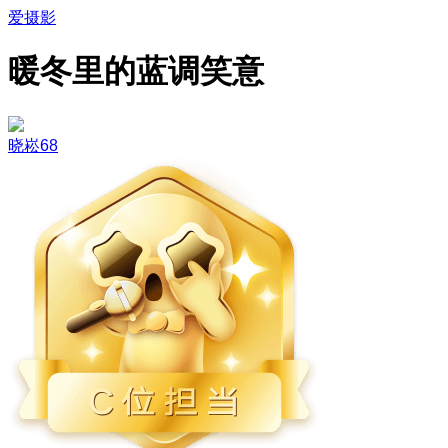
爱摄影
暖冬里的蓝调笑意
晓崧68