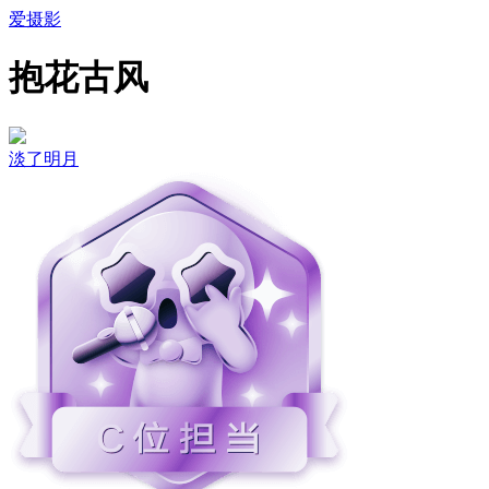
爱摄影
抱花古风
淡了明月