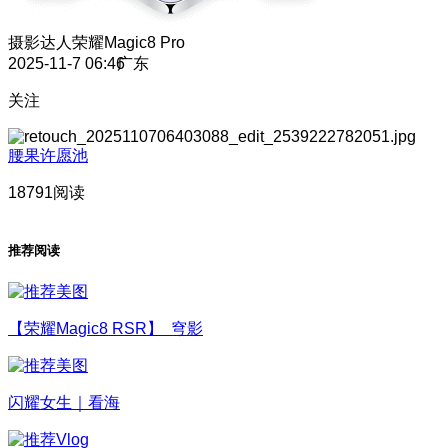
摄影达人
荣耀Magic8 Pro
2025-11-7 06:46
广东
关注
腰果许愿池
18791阅读
推荐阅读
【荣耀Magic8 RSR】 穹影
闪耀女生｜看海