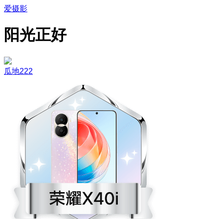
爱摄影
阳光正好
瓜地222