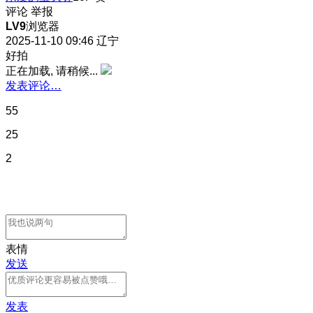
评论
举报
LV9
浏览器
2025-11-10 09:46
辽宁
好拍
正在加载, 请稍候...
发表评论…
55
25
2
表情
发送
发表