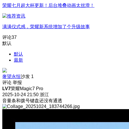
荣耀七月超大杯更新！后台堆叠动画太丝滑！
满满仪式感，荣耀新系统增加了个升级故事
评论
37
默认
默认
最新
奢望永恒
沙发
1
评论
举报
LV7
荣耀Magic7 Pro
2025-10-24 21:50
浙江
音量条和拨号键盘还没有通透