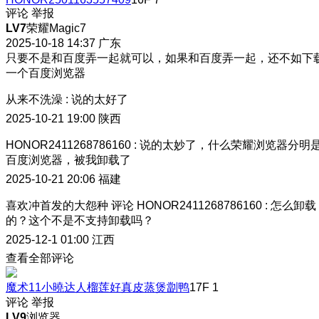
评论
举报
LV7
荣耀Magic7
2025-10-18 14:37
广东
只要不是和百度弄一起就可以，如果和百度弄一起，还不如下
一个百度浏览器
从来不洗澡
:
说的太好了
2025-10-21 19:00
陕西
HONOR2411268786160
:
说的太妙了，什么荣耀浏览器分明
百度浏览器，被我卸载了
2025-10-21 20:06
福建
喜欢冲首发的大怨种
评论
HONOR2411268786160
:
怎么卸载
的？这个不是不支持卸载吗？
2025-12-1 01:00
江西
查看全部评论
魔术11小曉达人榴莲好真皮蒸煲劏鸭
17F
1
评论
举报
LV9
浏览器