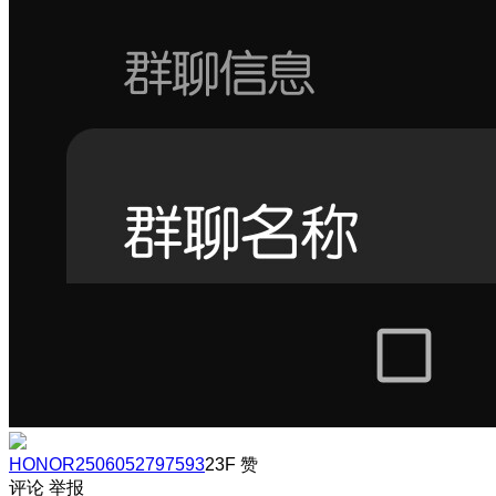
HONOR2506052797593
23F
赞
评论
举报