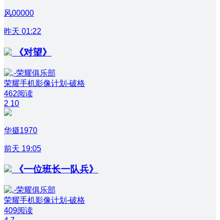
风00000
昨天 01:22
《对望》
荣耀手机影像计划-破格
462阅读
2
10
华摄1970
前天 19:05
《一位班长一队兵》
荣耀手机影像计划-破格
409阅读