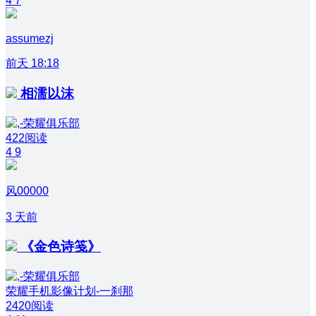
4
7
assumezj
前天 18:18
相濡以沫
422阅读
4
9
风00000
3 天前
《金色诗笺》
荣耀手机影像计划-一刹那
2420阅读