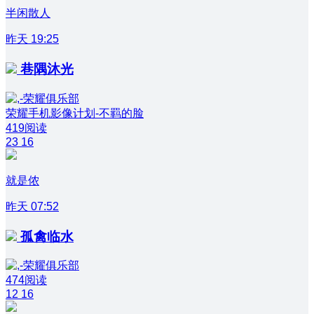
半闲散人
昨天 19:25
巷隅沐光
荣耀手机影像计划-不羁的脸
419阅读
23
16
就是侬
昨天 07:52
孤禽临水
474阅读
12
16