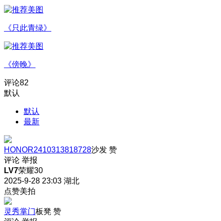
《只此青绿》
《傍晚》
评论
82
默认
默认
最新
HONOR2410313818728
沙发
赞
评论
举报
LV7
荣耀30
2025-9-28 23:03
湖北
点赞美拍
灵秀掌门
板凳
赞