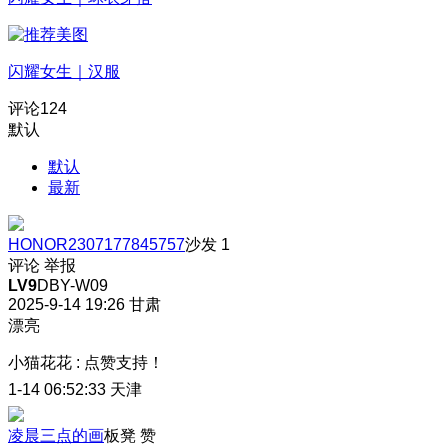
闪耀女生｜汉服
评论
124
默认
默认
最新
HONOR2307177845757
沙发
1
评论
举报
LV9
DBY-W09
2025-9-14 19:26
甘肃
漂亮
小猫花花
:
点赞支持！
1-14 06:52:33
天津
凌晨三点的画
板凳
赞