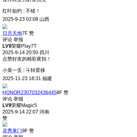
红叶如灼
:
不错！
2025-9-23 02:08
山西
日月天地
7F
赞
评论
举报
LV9
荣耀Play7T
2025-9-14 20:50
四川
点赞好友的精彩夜拍！
小菜一丢
:
斗转星移
2025-11-23 18:31
福建
HONOR2307032436445
8F
赞
评论
举报
LV9
荣耀Magic5
2025-9-14 22:07
河南
赞
灵秀掌门
9F
赞