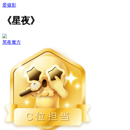
爱摄影
《星夜》
黑夜魔方