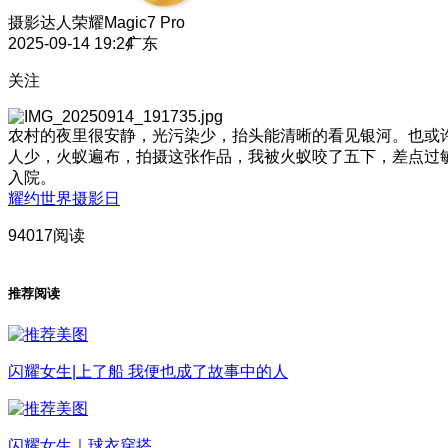
摄影达人
荣耀Magic7 Pro
2025-09-14 19:24
广东
关注
农村的夜里很安静，光污染少，抬头能清晰的看见银河。也或
人少，火蚁遍布，拍摄这张作品，我被火蚁咬了五下，差点过
入院。
耀约世界摄影日
94017阅读
推荐阅读
闪耀女生|上了船 我便也成了故事中的人
闪耀女生｜球衣穿搭