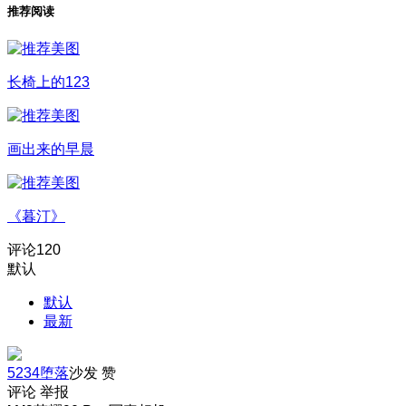
推荐阅读
长椅上的123
画出来的早晨
《暮汀》
评论
120
默认
默认
最新
5234堕落
沙发
赞
评论
举报