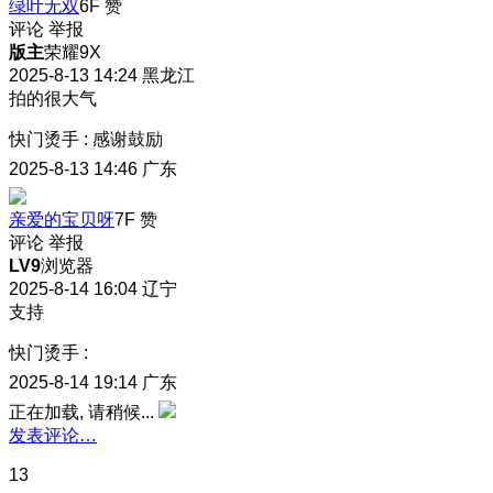
绿叶无双
6F
赞
评论
举报
版主
荣耀9X
2025-8-13 14:24
黑龙江
拍的很大气
快门烫手
:
感谢鼓励
2025-8-13 14:46
广东
亲爱的宝贝呀
7F
赞
评论
举报
LV9
浏览器
2025-8-14 16:04
辽宁
支持
快门烫手
:
2025-8-14 19:14
广东
正在加载, 请稍候...
发表评论…
13