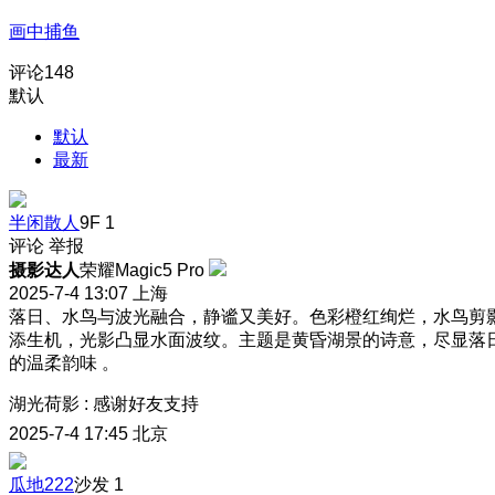
画中捕鱼
评论
148
默认
默认
最新
半闲散人
9F
1
评论
举报
摄影达人
荣耀Magic5 Pro
2025-7-4 13:07
上海
落日、水鸟与波光融合，静谧又美好。色彩橙红绚烂，水鸟剪
添生机，光影凸显水面波纹。主题是黄昏湖景的诗意，尽显落
的温柔韵味 。
湖光荷影
:
感谢好友支持
2025-7-4 17:45
北京
瓜地222
沙发
1