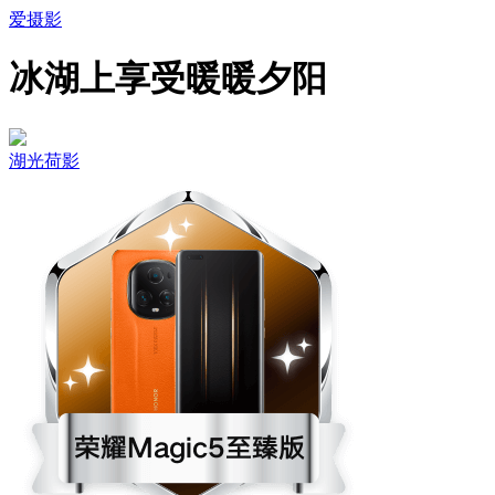
爱摄影
冰湖上享受暖暖夕阳
湖光荷影