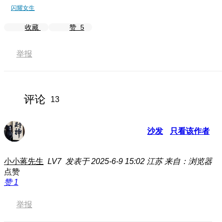
闪耀女生
收藏
赞
5
举报
评论
13
沙发
只看该作者
小小蒋先生
LV7
发表于 2025-6-9 15:02
江苏
来自：浏览器
点赞
赞
1
举报