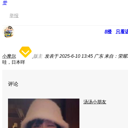
赞
举报
8
楼
只看
小摩尔
版主
发表于 2025-6-10 13:45
广东
来自：荣耀X
哇，日本咩
评论
汤汤小朋友