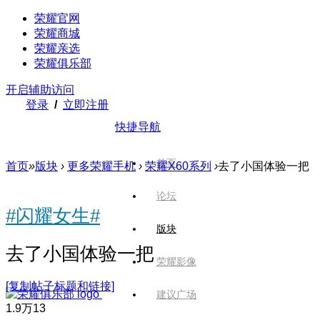
荣耀官网
荣耀商城
荣耀亲选
荣耀俱乐部
开启辅助访问
登录
/
立即注册
快捷导航
首页
首页
»
版块
›
更多荣耀手机
›
荣耀X60系列
›
去了小国体验一把
论坛
#闪耀女生#
版块
去了小国体验一把
荣耀影像
[复制帖子标题和链接]
建议广场
1.9万
13