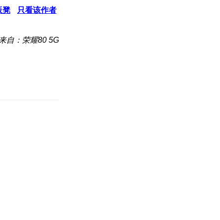
板凳
只看该作者
来自：荣耀80 5G