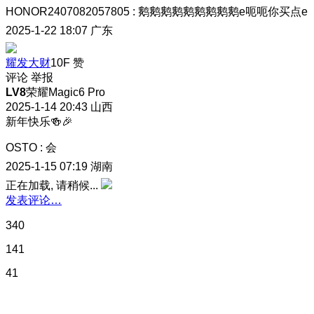
HONOR2407082057805
:
鹅鹅鹅鹅鹅鹅鹅鹅鹅e呃呃你买点e
2025-1-22 18:07
广东
耀发大财
10F
赞
评论
举报
LV8
荣耀Magic6 Pro
2025-1-14 20:43
山西
新年快乐🍻🎉
OSTO
:
会
2025-1-15 07:19
湖南
正在加载, 请稍候...
发表评论…
340
141
41