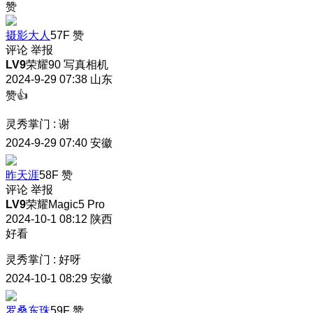
赞
摄影大人
57F
赞
评论
举报
LV9
荣耀90 写真相机
2024-9-29 07:38
山东
赞👍
灵秀掌门
:
谢
2024-9-29 07:40
安徽
昨天涯
58F
赞
评论
举报
LV9
荣耀Magic5 Pro
2024-10-1 08:12
陕西
好看
灵秀掌门
:
好呀
2024-10-1 08:29
安徽
罗桑东珠
59F
赞