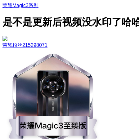
荣耀Magic3系列
是不是更新后视频没水印了哈
荣耀粉丝215298071