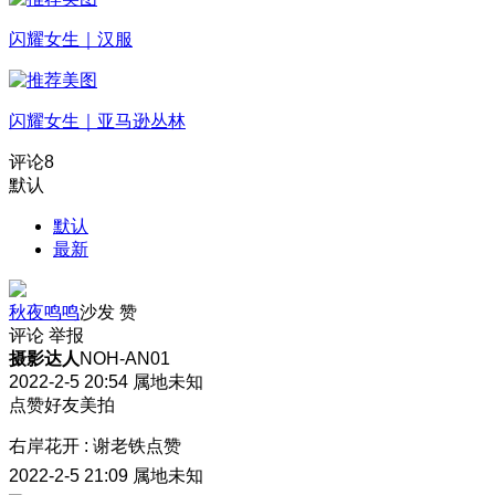
闪耀女生｜汉服
闪耀女生｜亚马逊丛林
评论
8
默认
默认
最新
秋夜鸣鸣
沙发
赞
评论
举报
摄影达人
NOH-AN01
2022-2-5 20:54
属地未知
点赞好友美拍
右岸花开
:
谢老铁点赞
2022-2-5 21:09
属地未知