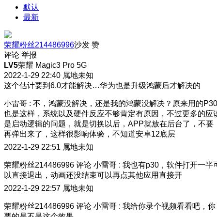
默认
最新
荣耀粉丝214486996
沙发
赞
评论
举报
LV5
荣耀 Magic3 Pro 5G
2022-1-29 22:40
属地未知
这个估计要到6.0才能解决…华为也是升级鸿蒙后才解决的
小雷哥
:
不，鸿蒙没解决，还是我的鸿蒙没解决？原来用的P3
也是这样，系统以及硬件反应不够肯定有原因，不过更多的应
是启动逻辑的问题，就是切换以后，APP就放在后台了，不要
再弹出来了，这样很影响体验，不知道安卓12底层
2022-1-29 22:51
属地未知
荣耀粉丝214486996
评论
小雷哥
:
我也有p30，软件打开一半
以直接退出，动画还没结束可以再点其他应用直接开
2022-1-29 22:57
属地未知
荣耀粉丝214486996
评论
小雷哥
:
我给你录个视频看看吧，你
要的是不是这个效果