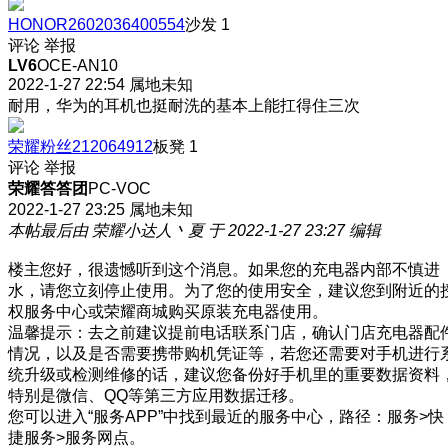
HONOR2602036400554
沙发
1
评论
举报
LV6
OCE-AN10
2022-1-27 22:54
属地未知
耐用，华为的耳机也挺耐洗的基本上能扛得住三次
荣耀粉丝212064912
板凳
1
评论
举报
荣耀答答团
PC-VOC
2022-1-27 23:25
属地未知
本帖最后由 荣耀小达人丶夏 于 2022-1-27 23:27 编辑
楼主您好，很遗憾听到这个消息。如果您的充电器内部不慎进
水，请您立刻停止使用。为了您的使用安全，建议您到附近的
权服务中心或荣耀商城购买原装充电器使用。
温馨提示：去之前建议提前电话联系门店，确认门店充电器配
情况，以及是否需要携带购机凭证等，若您还需要对手机进行
统升级或检测维修的话，建议您备份好手机里的重要数据资料
特别是微信、QQ等第三方应用数据迁移。
您可以进入“服务APP”中找到最近的服务中心，路径：服务>快
捷服务>服务网点。