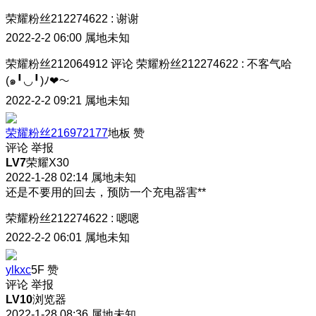
荣耀粉丝212274622
:
谢谢
2022-2-2 06:00
属地未知
荣耀粉丝212064912
评论
荣耀粉丝212274622
:
不客气哈
(๑╹◡╹)ﾉ❤～
2022-2-2 09:21
属地未知
荣耀粉丝216972177
地板
赞
评论
举报
LV7
荣耀X30
2022-1-28 02:14
属地未知
还是不要用的回去，预防一个充电器害**
荣耀粉丝212274622
:
嗯嗯
2022-2-2 06:01
属地未知
ylkxc
5F
赞
评论
举报
LV10
浏览器
2022-1-28 08:36
属地未知