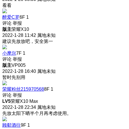
看看
醉爱C罗
6F
1
评论
举报
版主
荣耀X10
2022-1-28 11:42
属地未知
建议先放放吧，安全第一
小摩尔
7F
1
评论
举报
版主
VP005
2022-1-28 16:40
属地未知
暂时先别用
荣耀粉丝215970568
8F
1
评论
举报
LV5
荣耀X10 Max
2022-1-28 22:34
属地未知
先放太阳下晒半个月再考虑使用。
顾郗酒往
9F
1