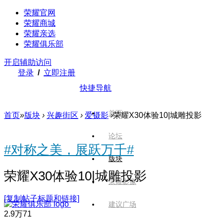
荣耀官网
荣耀商城
荣耀亲选
荣耀俱乐部
开启辅助访问
登录
/
立即注册
快捷导航
首页
首页
»
版块
›
兴趣街区
›
爱摄影
›
荣耀X30体验10|城雕投影
论坛
#对称之美，展跃万千#
版块
荣耀X30体验10|城雕投影
荣耀影像
[复制帖子标题和链接]
建议广场
2.9万
71