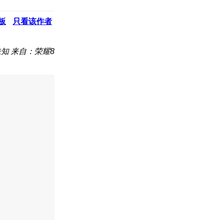
板
只看该作者
未知
来自：荣耀8