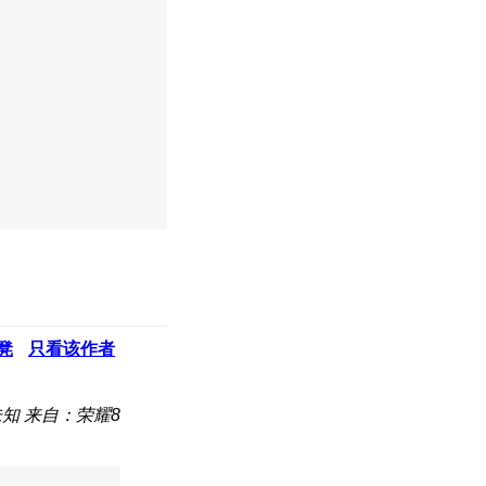
凳
只看该作者
未知
来自：荣耀8