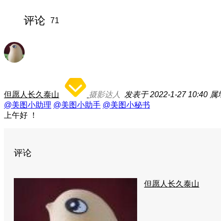
评论
71
但愿人长久泰山
摄影达人
发表于 2022-1-27 10:40
属
@美图小助理
@美图小助手
@美图小秘书
上午好 ！
评论
但愿人长久泰山