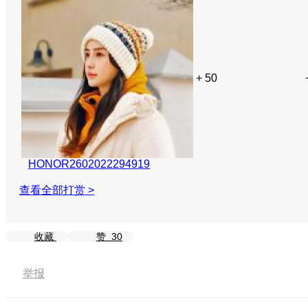
+ 50
HONOR2602022294919
查看全部打赏 >
收藏
赞
30
举报