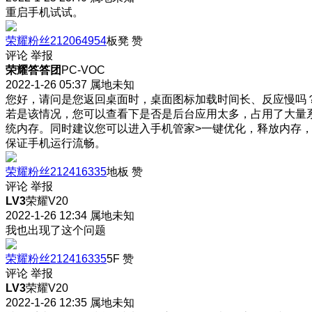
重启手机试试。
荣耀粉丝212064954
板凳
赞
评论
举报
荣耀答答团
PC-VOC
2022-1-26 05:37
属地未知
您好，请问是您返回桌面时，桌面图标加载时间长、反应慢吗
若是该情况，您可以查看下是否是后台应用太多，占用了大量
统内存。同时建议您可以进入手机管家>一键优化，释放内存
保证手机运行流畅。
荣耀粉丝212416335
地板
赞
评论
举报
LV3
荣耀V20
2022-1-26 12:34
属地未知
我也出现了这个问题
荣耀粉丝212416335
5F
赞
评论
举报
LV3
荣耀V20
2022-1-26 12:35
属地未知