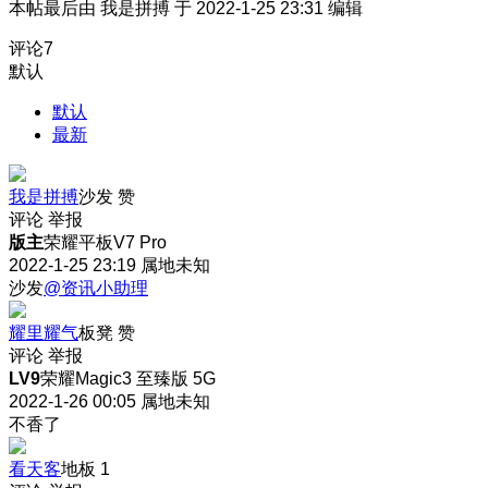
本帖最后由 我是拼搏 于 2022-1-25 23:31 编辑
评论
7
默认
默认
最新
我是拼搏
沙发
赞
评论
举报
版主
荣耀平板V7 Pro
2022-1-25 23:19
属地未知
沙发
@资讯小助理
耀里耀气
板凳
赞
评论
举报
LV9
荣耀Magic3 至臻版 5G
2022-1-26 00:05
属地未知
不香了
看天客
地板
1