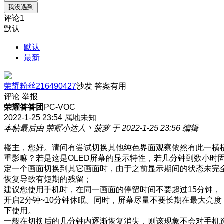
我没遇到
评论
1
默认
默认
最新
荣耀粉丝216490427
沙发
答案有用
评论
举报
荣耀答答团
PC-VOC
2022-1-25 23:54
属地未知
本帖最后由 荣耀小达人丶菠萝 于 2022-1-25 23:56 编辑
楼主，您好。请问有尝试切换其他纯色界面观察依然有此一横
重影嘛？若是这是OLED屏幕的显示特性，若几分钟到数小时
定一个画面切换到其它画面时，由于之前显示期间的状态未完
恢复导致有短期的残留；
建议您使用手机时，在同一画面的停留时间不要超过15分钟，
开启2分钟~10分钟休眠。同时，屏幕尽量不要长期在最大亮度
下使用。
一般在切换后的几分钟内逐渐恢复消失，则该现象不会对手机