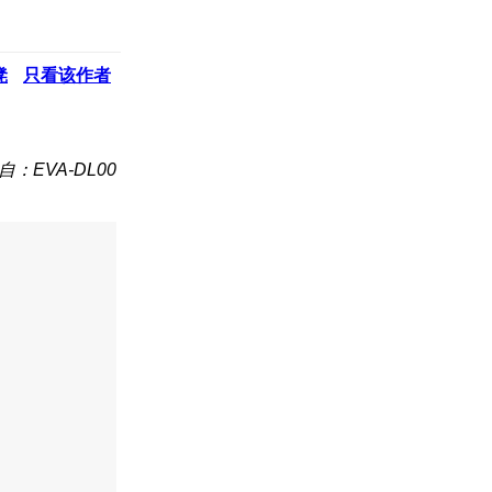
凳
只看该作者
自：EVA-DL00