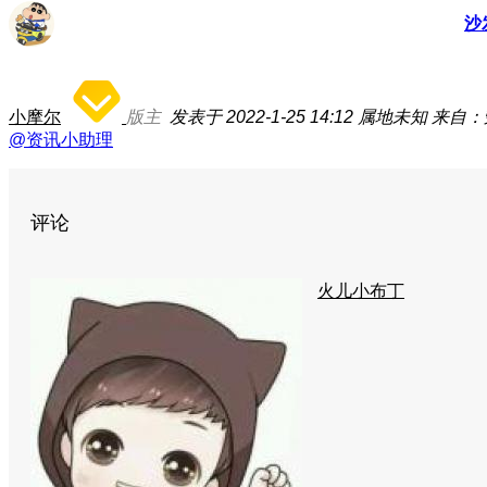
沙
小摩尔
版主
发表于 2022-1-25 14:12
属地未知
来自：荣
@资讯小助理
评论
火儿小布丁