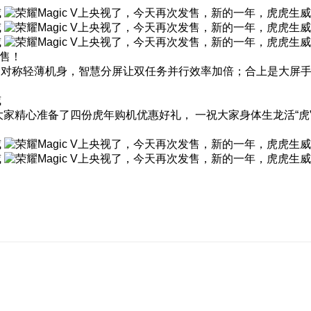
开售！
称轻薄机身，智慧分屏让双任务并行效率加倍；合上是大屏手机，展开
大家精心准备了四份虎年购机优惠好礼， 一祝大家身体生龙活“虎”