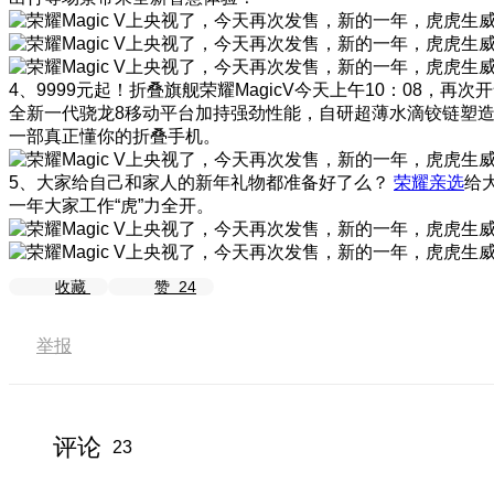
4、9999元起！折叠旗舰荣耀MagicV今天上午10：08，再次
全新一代骁龙8移动平台加持强劲性能，自研超薄水滴铰链塑造对
一部真正懂你的折叠手机。
5、大家给自己和家人的新年礼物都准备好了么？
荣耀亲选
给
一年大家工作“虎”力全开。
收藏
赞
24
举报
评论
23