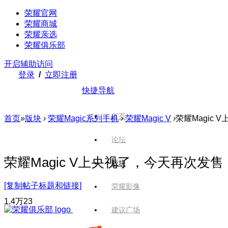
荣耀官网
荣耀商城
荣耀亲选
荣耀俱乐部
开启辅助访问
登录
/
立即注册
快捷导航
首页
首页
»
版块
›
荣耀Magic系列手机
›
荣耀Magic V
›
荣耀Magic
论坛
荣耀Magic V上央视了，今天再次发
版块
[复制帖子标题和链接]
荣耀影像
1.4万
23
建议广场