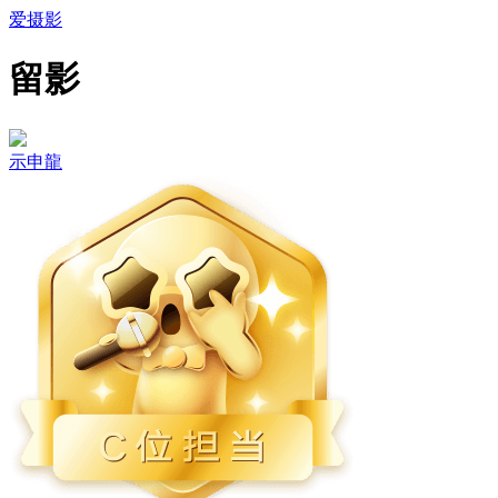
爱摄影
留影
示申龍