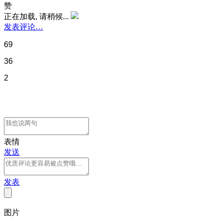
赞
正在加载, 请稍候...
发表评论…
69
36
2
表情
发送
发表
图片