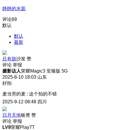
静静的水面
评论
69
默认
默认
最新
吕有勋
沙发
赞
评论
举报
摄影达人
荣耀Magic3 至臻版 5G
2025-8-10 18:03
山东
好拍
麦当劳的麦
:
这个拍的不错
2025-9-12 08:48
四川
日月天地
板凳
赞
评论
举报
LV9
荣耀Play7T