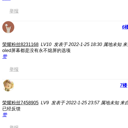
举报
6
荣耀粉丝8231168
LV10
发表于 2022-1-25 18:30
属地未知
来
oled屏幕都是没有永不熄屏的选项
赞
举报
7
楼
荣耀粉丝7458905
LV9
发表于 2022-1-25 23:57
属地未知
来自
已经反馈
赞
举报