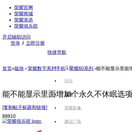
荣耀官网
荣耀商城
荣耀亲选
荣耀俱乐部
开启辅助访问
登录
/
立即注册
快捷导航
首页
首页
»
版块
›
荣耀数字系列手机
›
荣耀60系列
›
能不能显示里面
论坛
能不能显示里面增加个永久不休眠选
版块
[复制帖子标题和链接]
荣耀影像
888
10
建议广场