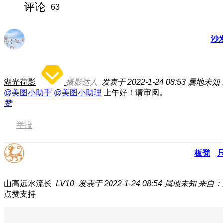
评论
63
沙
湖光荷影
摄影达人
发表于 2022-1-24 08:53
属地未知
@美图小助手
@美图小助理
上午好！请审阅。
赞
举报
板凳
山高远水流长
LV10
发表于 2022-1-24 08:54
属地未知
来自：荣
点赞支持