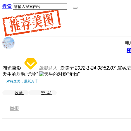
搜索
电
湖光荷影
摄影达人
发表于 2022-1-24 08:52:07
属地未
天生的对称“尤物”
对称之美，展跃万千
收藏
赞
41
举报