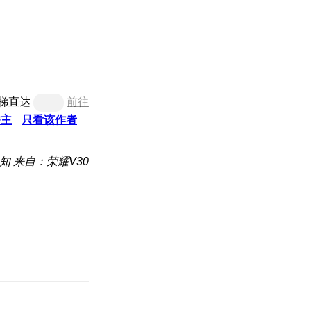
梯直达
前往
楼主
只看该作者
知
来自：荣耀V30