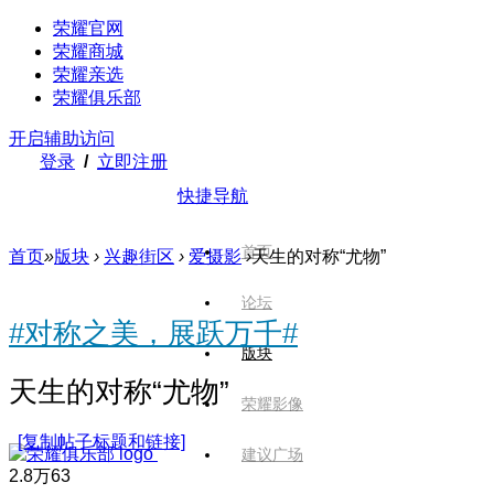
荣耀官网
荣耀商城
荣耀亲选
荣耀俱乐部
开启辅助访问
登录
/
立即注册
快捷导航
首页
首页
»
版块
›
兴趣街区
›
爱摄影
›
天生的对称“尤物”
论坛
#对称之美，展跃万千#
版块
天生的对称“尤物”
荣耀影像
[复制帖子标题和链接]
建议广场
2.8万
63