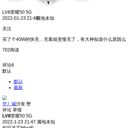
LV6
荣耀50 5G
2022-01-23 21:46
属地未知
关注
买了个40W的快充，充着就变慢充了，有大神知道什么原因么
702阅读
评论
6
默认
默认
最新
空丿城
沙发
赞
评论
举报
LV8
荣耀50 5G
2022-1-23 21:47
属地未知
你应该买66w的