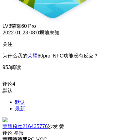
LV3
荣耀60 Pro
2022-01-23 08:02
属地未知
关注
为什么我的
荣耀
60pro NFC功能没有反应？
953阅读
评论
4
默认
默认
最新
荣耀粉丝216435776
沙发
赞
评论
举报
荣耀答答团
PC-VOC