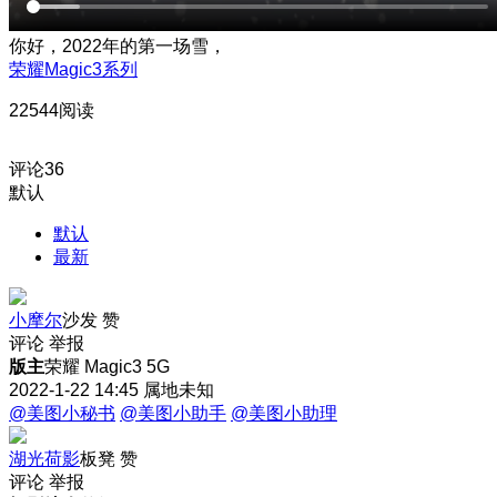
你好，2022年的第一场雪，
荣耀Magic3系列
22544阅读
评论
36
默认
默认
最新
小摩尔
沙发
赞
评论
举报
版主
荣耀 Magic3 5G
2022-1-22 14:45
属地未知
@美图小秘书
@美图小助手
@美图小助理
湖光荷影
板凳
赞
评论
举报