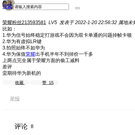
搜索
荣耀粉丝213593581
LV5
发表于 2022-1-20 22:56:32
属地未
比如：
1.华为信号始终稳定打游戏不会因为双卡单通的问题掉帧卡顿
2.华为有虚拟LR键
3.拍照始终不如华为
4.华为保值
荣耀
出手机半年不到掉价一千多
上两点完全属于荣耀方面的偷工减料
差评
蛮期待华为新机的
收藏
赞
15
举报
评论
8