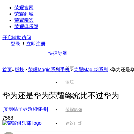
荣耀官网
荣耀商城
荣耀亲选
荣耀俱乐部
开启辅助访问
登录
/
立即注册
快捷导航
首页
首页
»
版块
›
荣耀Magic系列手机
›
荣耀Magic3系列
›
华为还是
论坛
华为还是华为荣耀终究比不过华为
版块
[复制帖子标题和链接]
荣耀影像
756
8
建议广场