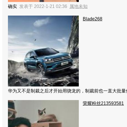
确实
发表于 2022-1-21 02:36
属地未知
Blade268
华为又不是制裁之后才开始用骁龙的，制裁前也一直大批量
荣耀粉丝213593581