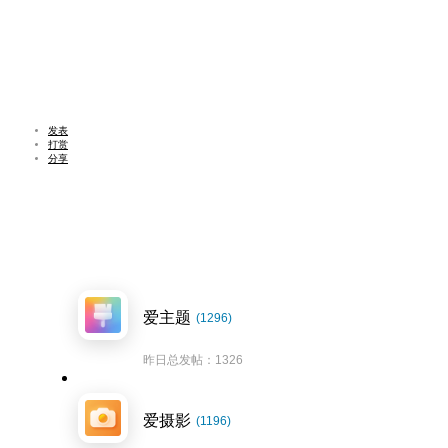
发表
打赏
分享
爱主题
(1296)
昨日总发帖：1326
爱摄影
(1196)