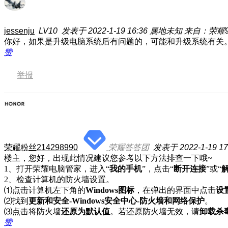
jessenju
LV10
发表于 2022-1-19 16:36
属地未知
来自：荣耀9
你好，如果是升级电脑系统后有问题的，可能和升级系统有关
赞
举报
荣耀粉丝214298990
荣耀答答团
发表于 2022-1-19 17
楼主，您好，出现此情况建议您参考以下方法排查一下哦~
1、打开荣耀电脑管家，进入“
我的手机
”，点击“
断开连接
”或“
2、检查计算机的防火墙设置。
⑴点击计算机左下角的
Windows图标
，在弹出的界面中点击
设
⑵找到
更新和安全-Windows安全中心-防火墙和网络保护
。
⑶点击将防火墙
还原为默认值
。若还原防火墙无效，请
卸载杀
赞