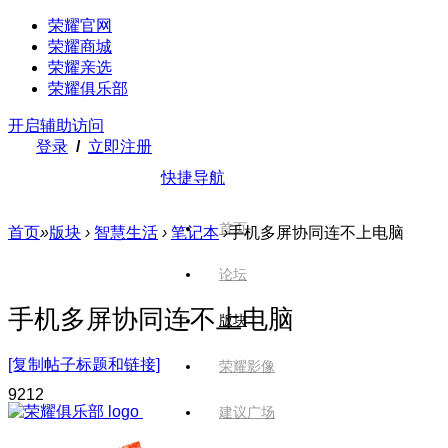
荣耀官网
荣耀商城
荣耀亲选
荣耀俱乐部
开启辅助访问
登录
/
立即注册
快捷导航
首页
首页
»
版块
›
智慧生活
›
笔记本
›
手机多屏协同连不上电脑
论坛
手机多屏协同连不上电脑
版块
[复制帖子标题和链接]
荣耀影像
921
2
建议广场