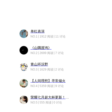
单杠表演
NO.1
1912 阅读
11 讨论
《山隅渡鸿》
NO.2
2699 阅读
7 讨论
青山环沃野
NO.3
1629 阅读
2 讨论
【人间理想】寻常烟火
NO.4
5359 阅读
9 讨论
荣耀七月超大杯更新！后台堆叠动画太丝滑！
NO.5
555 阅读
0 讨论