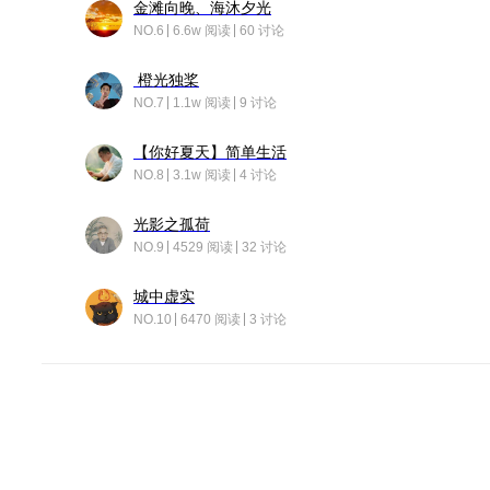
金滩向晚、海沐夕光
NO.6
6.6w 阅读
60 讨论
橙光独桨
NO.7
1.1w 阅读
9 讨论
【你好夏天】简单生活
NO.8
3.1w 阅读
4 讨论
光影之孤荷
NO.9
4529 阅读
32 讨论
城中虚实
NO.10
6470 阅读
3 讨论