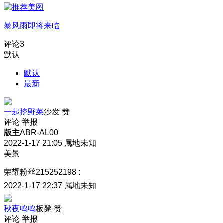
暴风雨即将来临
评论
3
默认
默认
最新
一起挖野菜
沙发
赞
评论
举报
版主
ABR-AL00
2022-1-17 21:05
属地未知
美景
荣耀粉丝215252198
:
2022-1-17 22:37
属地未知
秋夜鸣鸣
板凳
赞
评论
举报