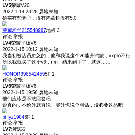
LV5
荣耀V20
2022-1-14 23:28
属地未知
确实有些寒心，没有鸿蒙也没有5.0
荣耀粉丝215548987
地板
3
评论
举报
LV4
荣耀平板V6
2022-1-15 10:12
属地未知
我当初被店员忽悠的，他和我说这个v6能升鸿蒙，v7pro不行
所以我就买了这个v6，nm，结果到手了，就这……
HONOR398542459
5F
1
评论
举报
LV6
荣耀平板V6
2022-1-15 19:56
属地未知
他们应该是不敢回答吧
说真的，不给升就直说，能升也说个明话，没必要这怂吧
billyz1984
6F
1
评论
举报
LV7
浏览器