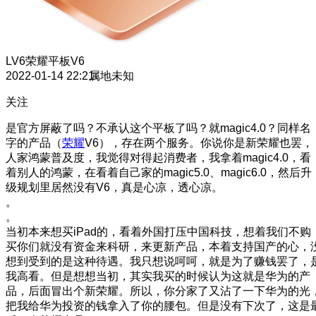
LV6
荣耀平板V6
2022-01-14 22:21
属地未知
关注
是官方屏蔽了吗？不承认这个平板了吗？就magic4.0？同样名
字的产品（
荣耀
V6），存在两个服务。你说你是新荣耀也罢，
人家鸿蒙普及度，我觉得对得起消费者，我拿着magic4.0，看
着别人的鸿蒙，在看着自己家的magic5.0、magic6.0，然后升
级规划里居然没有V6，真是心凉，透心凉。
。
。
当初本来想买iPad的，看着外国打压中国科技，想着我们不购
买你们就没有资金来科研，来更新产品，本着支持国产的心，
想到受到的是这种待遇。我只想说呵呵，就是为了赚钱罢了，
我高看。但是想想当初，其实我买的时候认为这就是华为的产
品，后面冒出个新荣耀。所以，你分家了又沾了一下华为的光
把我给华为投资的钱拿入了你的腰包。但是没有下次了，这是