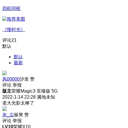
四机同框
《慢时光》
评论
21
默认
默认
最新
风00000
沙发
赞
评论
举报
版主
荣耀Magic3 至臻版 5G
2022-1-14 22:28
属地未知
老大光影太棒了
灰_尘
板凳
赞
评论
举报
LV10
荣耀X10