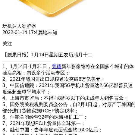
玩机达人
浏览器
2022-01-14 17:41
属地未知
关注
【腰果日报】1月14日星期五农历腊月十二
——————————
1、1月14日-1月31日，
荣耀
新年影像馆将在全国多个城市的体
验店亮相，内设多个活动专区；
2、2021年我国进出口规模首次突破6万亿美元；
3、中国信通院：2021年我国5G手机出货量达2.66亿部普及速
度远超全球平均水平；
4、上海市市监局：不得向8周岁以下的未成年人销售盲盒；
5、国务院关税税则委员会公告，自2月1日起，对原产于韩国
部分进口货物实施RCEP协定税率；
6、佳能关闭经营32年的珠海相机工厂；
7、2021年联想PC出货量排全球第一；
8、融创中国：去年年底账面现金约1600亿元；