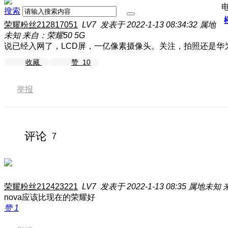
搜索
荣耀粉丝212817051
LV7
发表于 2022-1-13 08:34:32
属地
未知
来自：荣耀50 5G
说已经入网了，LCD屏，一亿像素摄像头。关注，拍照还是华
收藏
赞
10
举报
评论
7
荣耀粉丝212423221
LV7
发表于 2022-1-13 08:35
属地未知
nova应该比现在的荣耀好
赞
1