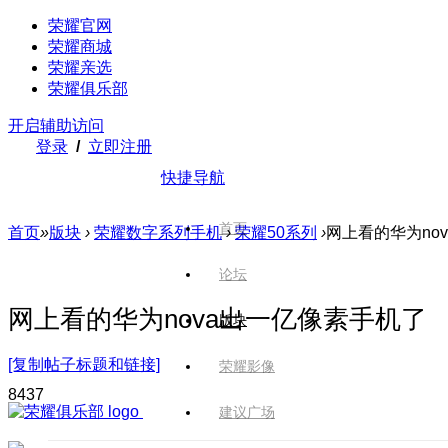
荣耀官网
荣耀商城
荣耀亲选
荣耀俱乐部
开启辅助访问
登录
/
立即注册
快捷导航
首页
首页
»
版块
›
荣耀数字系列手机
›
荣耀50系列
›
网上看的华为no
论坛
网上看的华为nova出一亿像素手机了
版块
[复制帖子标题和链接]
荣耀影像
843
7
建议广场