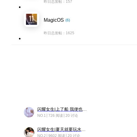
昨日总发帖：157
MagicOS
(6)
昨日总发帖：1625
闪耀女生|上了船 我便也成了故事中的人
NO.1
726 阅读
20 讨论
闪耀女生|夏天就要玩水！！
NO.2
9602 阅读
20 讨论