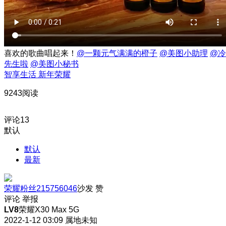
喜欢的歌曲唱起来！
@一颗元气满满的橙子
@美图小助理
@冷
先生啦
@美图小秘书
智享生活 新年荣耀
9243阅读
评论
13
默认
默认
最新
荣耀粉丝215756046
沙发
赞
评论
举报
LV8
荣耀X30 Max 5G
2022-1-12 03:09
属地未知