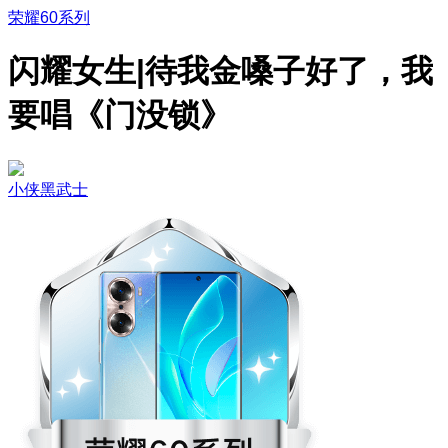
荣耀60系列
闪耀女生|待我金嗓子好了，我
要唱《门没锁》
小侠黑武士