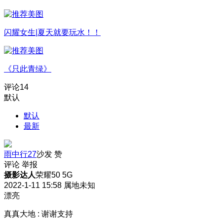
闪耀女生|夏天就要玩水！！
《只此青绿》
评论
14
默认
默认
最新
雨中行27
沙发
赞
评论
举报
摄影达人
荣耀50 5G
2022-1-11 15:58
属地未知
漂亮
真真大地
:
谢谢支持