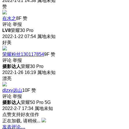
2022-1-21 14:38
属地未知
赞
在水之
8F
赞
评论
举报
LV8
荣耀30 Pro
2022-1-22 07:54
属地未知
好美
荣耀粉丝130117854
9F
赞
评论
举报
摄影达人
荣耀30 Pro
2022-1-26 16:19
属地未知
漂亮
dlzxy远山
10F
赞
评论
举报
摄影达人
荣耀50 Pro 5G
2022-2-7 17:34
属地未知
点赞支持好友佳作
正在加载, 请稍候...
发表评论…