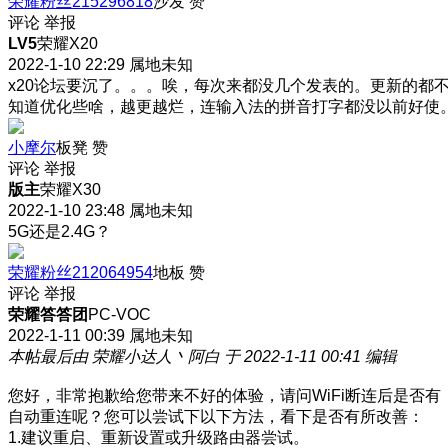
荣耀粉丝215296818
沙发
赞
评论
举报
LV5
荣耀X20
2022-1-10 22:29
属地未知
x20论坛要沉了。。。唉，每次来都没几个发表的。更新的都
知道优化些啥，越更越烂，连输入法的拼音打字都没以前好使
小摩尔
板凳
赞
评论
举报
版主
荣耀X30
2022-1-10 23:48
属地未知
5G还是2.4G？
荣耀粉丝212064954
地板
赞
评论
举报
荣耀答答团
PC-VOC
2022-1-11 00:39
属地未知
本帖最后由 荣耀小达人丶阿白 于 2022-1-11 00:41 编辑
您好，非常抱歉给您带来不好的体验，请问WiFi断连后是否有
自动重连呢？您可以尝试下以下方法，看下是否有所改善：
1.建议重启、重新设置或升级路由器尝试。