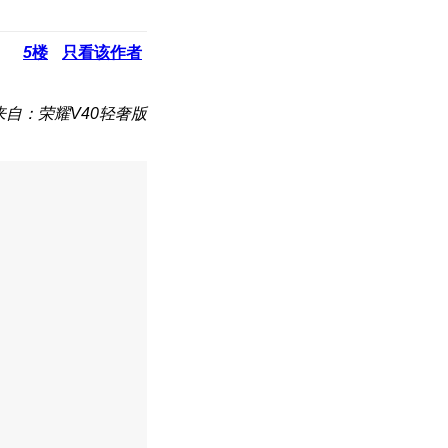
5
楼
只看该作者
来自：荣耀V40轻奢版