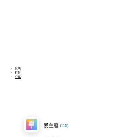
发表
打赏
分享
爱主题
(115)