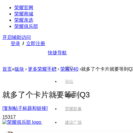
荣耀官网
荣耀商城
荣耀亲选
荣耀俱乐部
开启辅助访问
登录
/
立即注册
快捷导航
首页
首页
»
版块
›
更多荣耀手机
›
荣耀V40
›
就多了个卡片就要等到Q
论坛
就多了个卡片就要等到Q3
版块
[复制帖子标题和链接]
荣耀影像
1531
7
建议广场